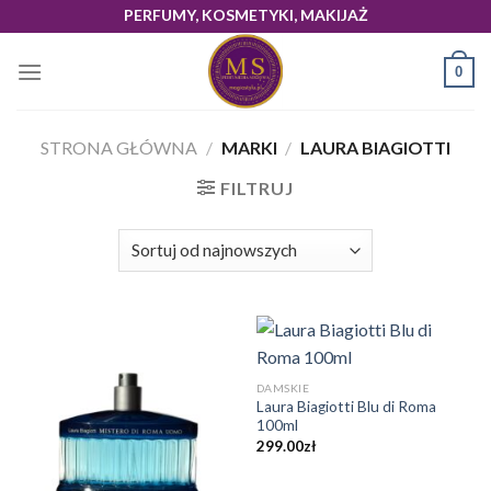
Skip
PERFUMY, KOSMETYKI, MAKIJAŻ
to
content
0
STRONA GŁÓWNA
/
MARKI
/
LAURA BIAGIOTTI
FILTRUJ
DAMSKIE
Laura Biagiotti Blu di Roma
100ml
299.00
zł