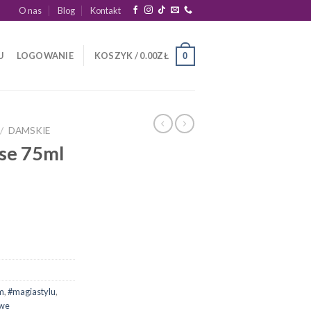
O nas
Blog
Kontakt
U
LOGOWANIE
KOSZYK /
0.00
ZŁ
0
/
DAMSKIE
nse 75ml
m
,
#magiastylu
,
owe