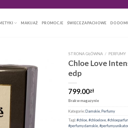
METYKI
MAKIJAŻ
PROMOCJE
ŚWIECE ZAPACHOWE
DO DOM
STRONA GŁÓWNA
/
PERFUMY
Chloe Love Inte
edp
799.00
zł
Brak w magazynie
Kategorie:
Damskie
,
Perfumy
Tagi:
#chloe
,
#chloelove
,
#chloeparfu
#perfumydamskie
,
#perfumyunikat