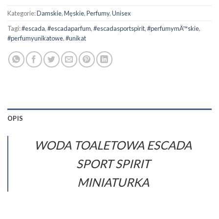
Kategorie:
Damskie
,
Męskie
,
Perfumy
,
Unisex
Tagi:
#escada
,
#escadaparfum
,
#escadasportspirit
,
#perfumymÄ™skie
,
#perfumyunikatowe
,
#unikat
OPIS
WODA TOALETOWA ESCADA
SPORT SPIRIT
MINIATURKA