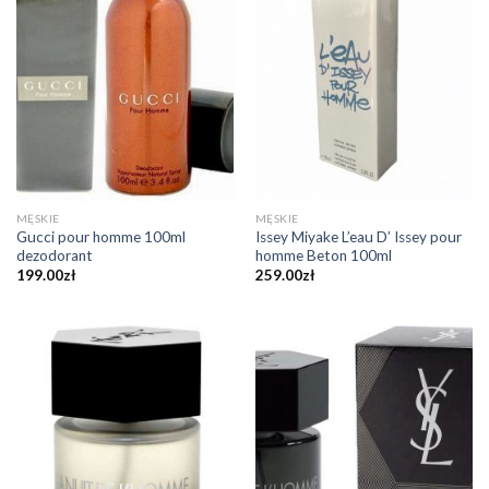
MĘSKIE
MĘSKIE
Gucci pour homme 100ml
Issey Miyake L’eau D’ Issey pour
dezodorant
homme Beton 100ml
199.00
zł
259.00
zł