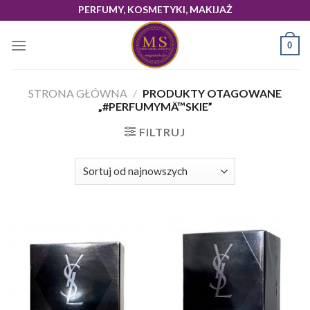
Skip
PERFUMY, KOSMETYKI, MAKIJAŻ
to
content
0
STRONA GŁÓWNA
/
PRODUKTY OTAGOWANE
„#PERFUMYMÄ™SKIE”
FILTRUJ