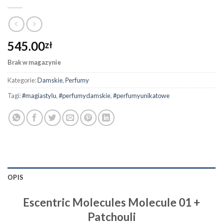
545.00
zł
Brak w magazynie
Kategorie:
Damskie
,
Perfumy
Tagi:
#magiastylu
,
#perfumydamskie
,
#perfumyunikatowe
OPIS
Escentric Molecules Molecule 01 +
Patchouli