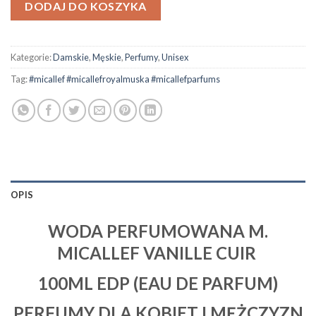
DODAJ DO KOSZYKA
Kategorie:
Damskie
,
Męskie
,
Perfumy
,
Unisex
Tag:
#micallef #micallefroyalmuska #micallefparfums
OPIS
WODA PERFUMOWANA M.
MICALLEF VANILLE CUIR
100ML EDP (EAU DE PARFUM)
PERFUMY DLA KOBIET I MĘŻCZYZN