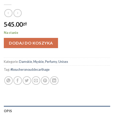
545.00
zł
Na stanie
DODAJ DO KOSZYKA
Kategorie:
Damskie
,
Męskie
,
Perfumy
,
Unisex
Tag:
#boucheronouddecarthage
OPIS