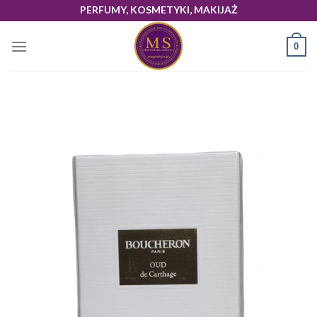
Skip
PERFUMY, KOSMETYKI, MAKIJAŻ
to
content
0