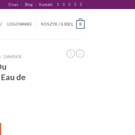
O nas
Blog
Kontakt
U
LOGOWANIE
KOSZYK /
0.00
ZŁ
0
/
DAMSKIE
Ou
 Eau de