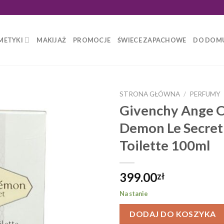
METYKI
MAKIJAŻ
PROMOCJE
ŚWIECE ZAPACHOWE
DO DOM
STRONA GŁÓWNA
/
PERFUMY
Givenchy Ange 
Demon Le Secret
Toilette 100ml
399.00
zł
Na stanie
DODAJ DO KOSZYKA