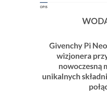
OPIS
WODA
Givenchy Pi Ne
wizjonera przy
nowoczesną m
unikalnych składn
połą