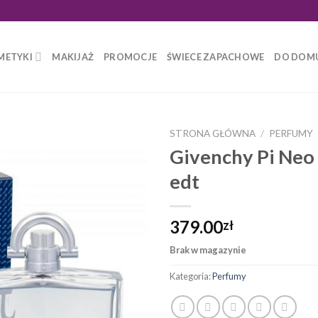
METYKI
MAKIJAŻ
PROMOCJE
ŚWIECE ZAPACHOWE
DO DOM
STRONA GŁÓWNA
/
PERFUMY
Givenchy Pi Neo
edt
379.00
zł
Brak w magazynie
Kategoria:
Perfumy