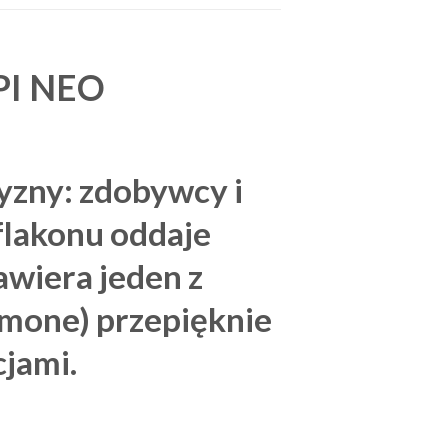
I NEO
zny: zdobywcy i
 flakonu oddaje
wiera jeden z
smone) przepięknie
jami.