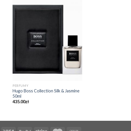
PERFUMY
PERFUMY
Hugo Boss Collection Silk & Jasmine
Thierry Mugler Ice Me
50ml
359.00
zł
435.00
zł