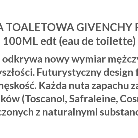
 TOALETOWA GIVENCHY P
100ML edt (eau de toilette)
o odkrywa nowy wymiar mężczy
szłości. Futurystyczny design
ęskość. Każda nuta zapachu za
ików (Toscanol, Safraleine, Co
czonych z naturalnymi substanc