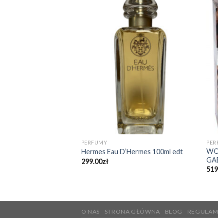
PERFUMY
PER
WO
Hermes Eau D’Hermes 100ml edt
GA
299.00
zł
519
O NAS
STRONA GŁÓWNA
BLOG
REGULAM