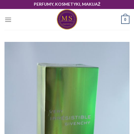
Skip
PERFUMY, KOSMETYKI, MAKIJAŻ
to
content
0