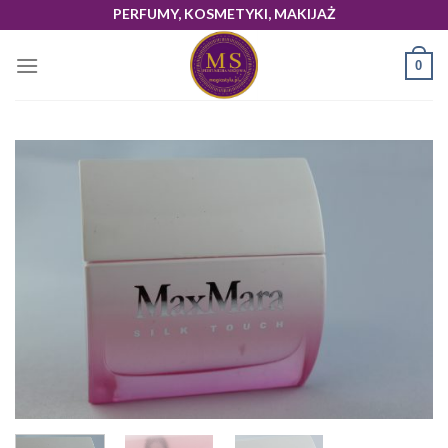
Skip
PERFUMY, KOSMETYKI, MAKIJAŻ
to
content
0