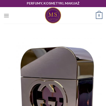
Skip
PERFUMY, KOSMETYKI, MAKIJAŻ
to
content
0