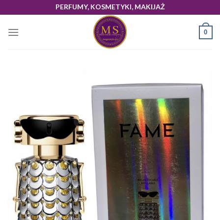
Skip
PERFUMY, KOSMETYKI, MAKIJAŻ
to
content
0