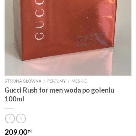
STRONA GŁÓWNA
/
PERFUMY
/
MĘSKIE
Gucci Rush for men woda po goleniu
100ml
209.00
zł