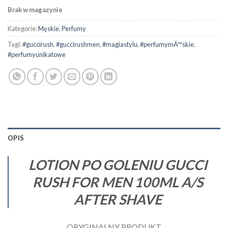
Brak w magazynie
Kategorie:
Męskie
,
Perfumy
Tagi:
#guccirush
,
#guccirushmen
,
#magiastylu
,
#perfumymÄ™skie
,
#perfumyunikatowe
OPIS
LOTION PO GOLENIU GUCCI
RUSH FOR MEN 100ML A/S
AFTER SHAVE
ORYGINALNY PRODUKT