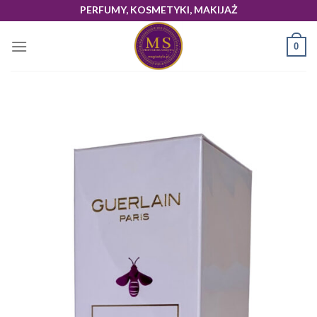
Skip
PERFUMY, KOSMETYKI, MAKIJAŻ
to
content
0