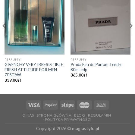
PERFUMY
PERFUMY
GIVENCHY VERY IRRESISTIBLE
Prada Eau de Parfum Tendre
FRESH ATTITUDE FOR MEN
80ml edp
ZESTAW
365.00
zł
339.00
zł
O NAS
STRONA GŁÓWNA
BLOG
REGULAMIN
POLITYKA PRYWATNOŚCI
Copyright 2026 ©
magiastylu.pl