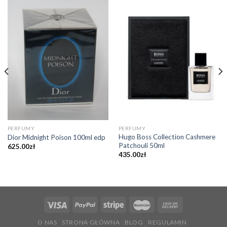
PERFUMY
PERFUMY
Hugo Boss Collection Cashmere
Dior Midnight Poison 100ml edp
Patchouli 50ml
625.00
zł
435.00
zł
O NAS
STRONA GŁÓWNA
BLOG
REGULAMIN