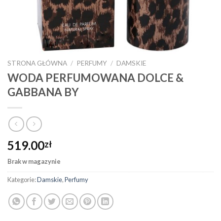
STRONA GŁÓWNA
/
PERFUMY
/
DAMSKIE
WODA PERFUMOWANA DOLCE &
GABBANA BY
519.00
zł
Brak w magazynie
Kategorie:
Damskie
,
Perfumy