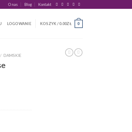
O nas
Blog
Kontakt
U
LOGOWANIE
KOSZYK /
0.00
ZŁ
0
/
DAMSKIE
se
p