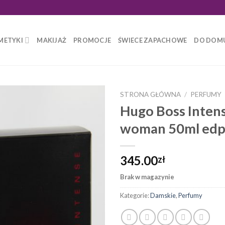
METYKI
MAKIJAŻ
PROMOCJE
ŚWIECE ZAPACHOWE
DO DOM
STRONA GŁÓWNA
/
PERFUMY
Hugo Boss Inten
woman 50ml ed
345.00
zł
Brak w magazynie
Kategorie:
Damskie
,
Perfumy