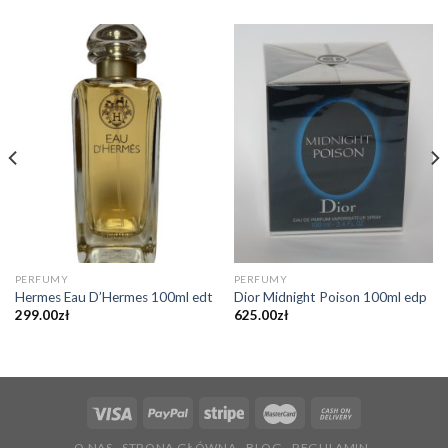
PERFUMY
PERFUMY
Hermes Eau D’Hermes 100ml edt
Dior Midnight Poison 100ml edp
299.00
zł
625.00
zł
O NAS
STRONA GŁÓWNA
BLOG
REGULAMIN