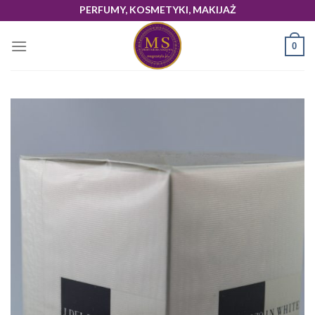
Skip
PERFUMY, KOSMETYKI, MAKIJAŻ
to
content
0