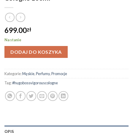
699.00
zł
Na stanie
DODAJ DO KOSZYKA
Kategorie:
Męskie
,
Perfumy
,
Promocje
Tag:
#hugobossvigorouscologne
OPIS