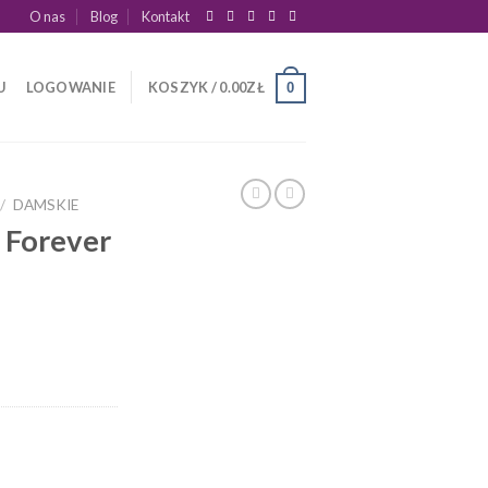
O nas
Blog
Kontakt
U
LOGOWANIE
KOSZYK /
0.00
ZŁ
0
/
DAMSKIE
 Forever