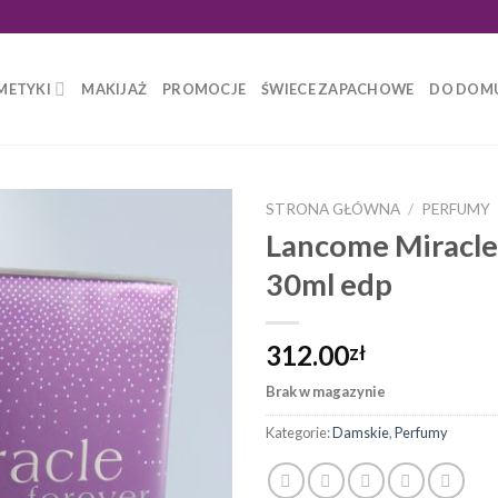
METYKI
MAKIJAŻ
PROMOCJE
ŚWIECE ZAPACHOWE
DO DOM
STRONA GŁÓWNA
/
PERFUMY
Lancome Miracle
30ml edp
312.00
zł
Brak w magazynie
Kategorie:
Damskie
,
Perfumy