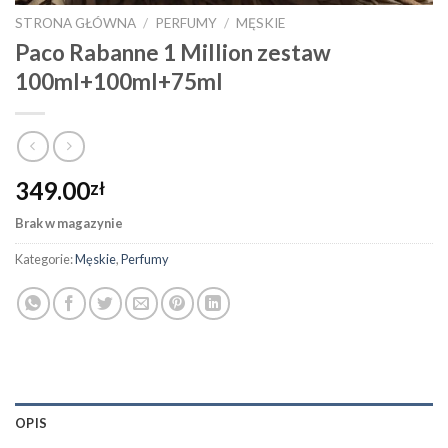
STRONA GŁÓWNA
/
PERFUMY
/
MĘSKIE
Paco Rabanne 1 Million zestaw
100ml+100ml+75ml
349.00
zł
Brak w magazynie
Kategorie:
Męskie
,
Perfumy
OPIS