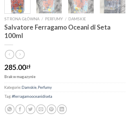
STRONA GŁÓWNA
/
PERFUMY
/
DAMSKIE
Salvatore Ferragamo Oceani di Seta
100ml
285.00
zł
Brak w magazynie
Kategorie:
Damskie
,
Perfumy
Tag:
#ferragamooceanidiseta