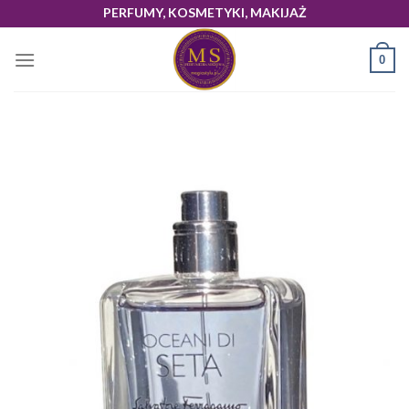
Skip
PERFUMY, KOSMETYKI, MAKIJAŻ
to
content
0