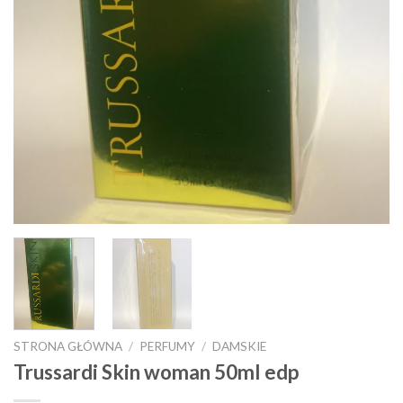
STRONA GŁÓWNA
/
PERFUMY
/
DAMSKIE
Trussardi Skin woman 50ml edp