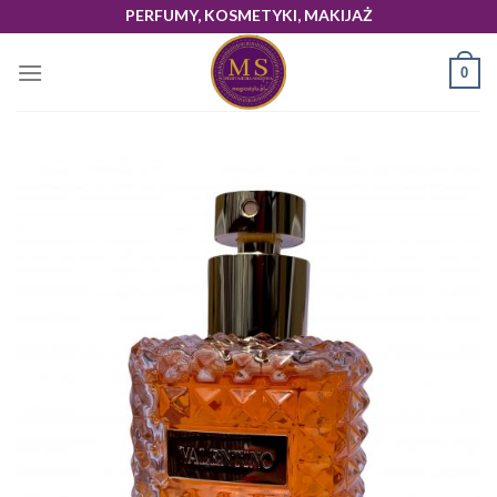
Skip
PERFUMY, KOSMETYKI, MAKIJAŻ
to
content
0