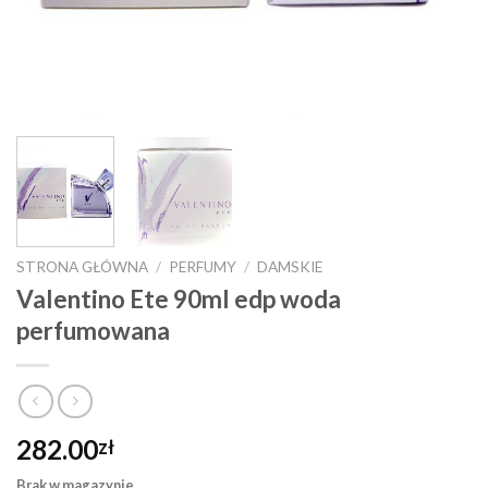
STRONA GŁÓWNA
/
PERFUMY
/
DAMSKIE
Valentino Ete 90ml edp woda
perfumowana
282.00
zł
Brak w magazynie