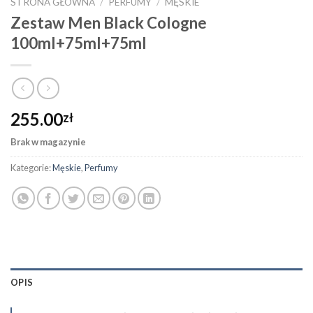
STRONA GŁÓWNA
/
PERFUMY
/
MĘSKIE
Zestaw Men Black Cologne
100ml+75ml+75ml
255.00
zł
Brak w magazynie
Kategorie:
Męskie
,
Perfumy
OPIS