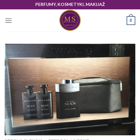
Skip
PERFUMY, KOSMETYKI, MAKIJAŻ
to
content
0