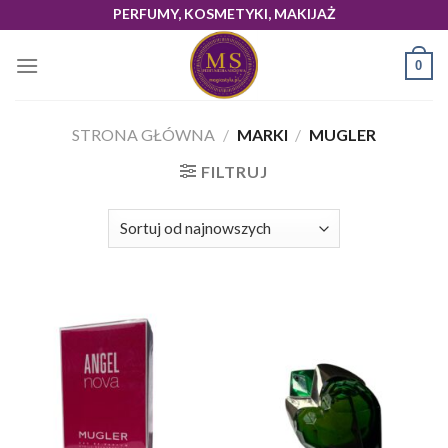
Skip
PERFUMY, KOSMETYKI, MAKIJAŻ
to
content
0
STRONA GŁÓWNA
/
MARKI
/
MUGLER
FILTRUJ