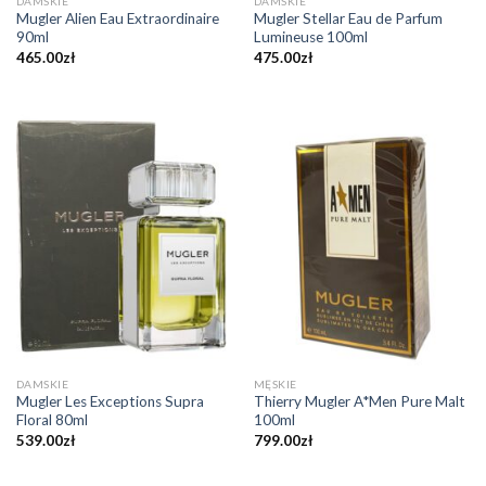
DAMSKIE
DAMSKIE
Mugler Alien Eau Extraordinaire
Mugler Stellar Eau de Parfum
90ml
Lumineuse 100ml
465.00
zł
475.00
zł
DAMSKIE
MĘSKIE
Mugler Les Exceptions Supra
Thierry Mugler A*Men Pure Malt
Floral 80ml
100ml
539.00
zł
799.00
zł