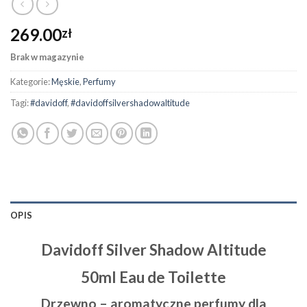
269.00
zł
Brak w magazynie
Kategorie:
Męskie
,
Perfumy
Tagi:
#davidoff
,
#davidoffsilvershadowaltitude
OPIS
Davidoff Silver Shadow Altitude
50ml Eau de Toilette
Drzewno – aromatyczne perfumy dla