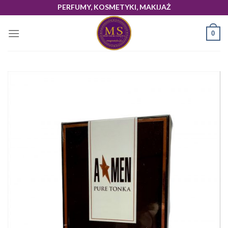
Skip
PERFUMY, KOSMETYKI, MAKIJAŻ
to
content
0