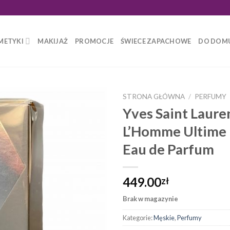
METYKI
MAKIJAŻ
PROMOCJE
ŚWIECE ZAPACHOWE
DO DOM
STRONA GŁÓWNA
/
PERFUMY
Yves Saint Laure
L’Homme Ultime
Eau de Parfum
449.00
zł
Brak w magazynie
Kategorie:
Męskie
,
Perfumy