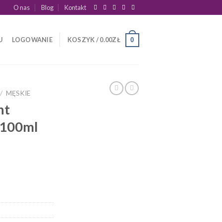
O nas
Blog
Kontakt
U
LOGOWANIE
KOSZYK /
0.00
ZŁ
0
/
MĘSKIE
nt
 100ml