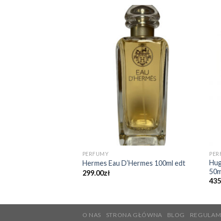
PERFUMY
PER
Hug
Hermes Eau D’Hermes 100ml edt
50m
299.00
zł
435
O NAS
STRONA GŁÓWNA
BLOG
REGULAM