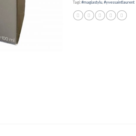
Tagi:
#magiastylu
,
#yvessaintlaurent