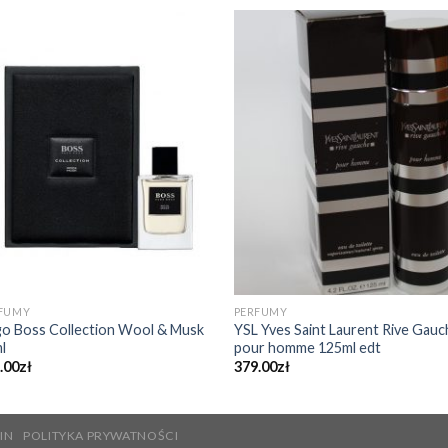
FUMY
PERFUMY
o Boss Collection Wool & Musk
YSL Yves Saint Laurent Rive Gauc
l
pour homme 125ml edt
.00
zł
379.00
zł
IN
POLITYKA PRYWATNOŚCI