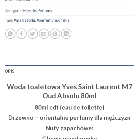
Kategorie:
Męskie
,
Perfumy
Tagi:
#magiastylu
,
#perfumymÄ™skie
OPIS
Woda toaletowa Yves Saint Laurent M7
Oud Absolu 80ml
80ml edt (eau de toilette)
Drzewno – orientalne perfumy dla mężczyzn
Nuty zapachowe:
Głowy:
mandarynka